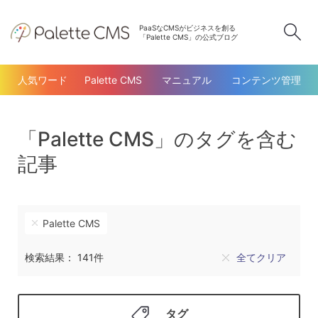
PaaSなCMSがビジネスを創る
検
「Palette CMS」の公式ブログ
人気ワード
Palette CMS
マニュアル
コンテンツ管理
「Palette CMS」のタグを含む
記事
Palette CMS
検索結果： 141件
全てクリア
タグ