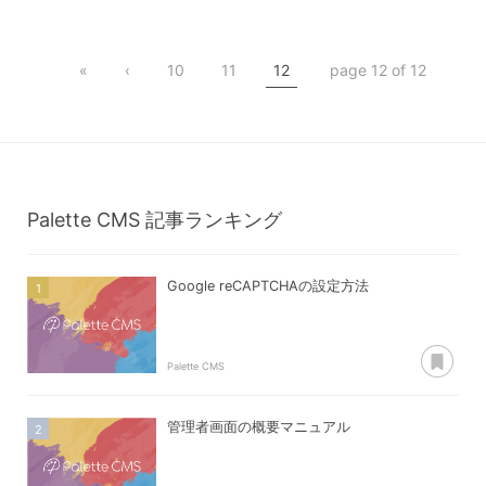
アプリケーション
サンプルスケッチ
«
‹
10
11
12
page 12 of 12
Palette CMS
記事ランキング
Google reCAPTCHAの設定方法
あ
Palette CMS
管理者画面の概要マニュアル