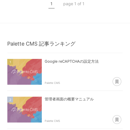
1
page 1 of 1
コンテンツタイプ【pay】
決済一覧
Palette CMS
記事ランキング
Google reCAPTCHAの設定方法
あ
Palette CMS
管理者画面の概要マニュアル
あ
Palette CMS