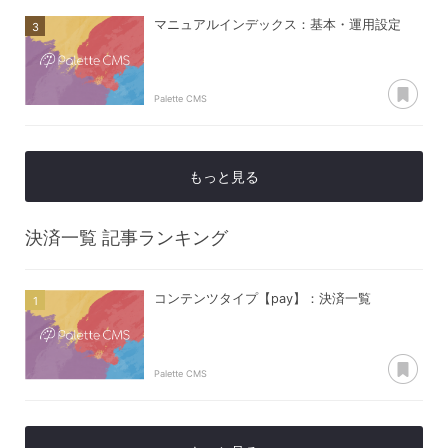
マニュアルインデックス：基本・運用設定
あ
Palette CMS
もっと見る
決済一覧
記事ランキング
コンテンツタイプ【pay】：決済一覧
あ
Palette CMS