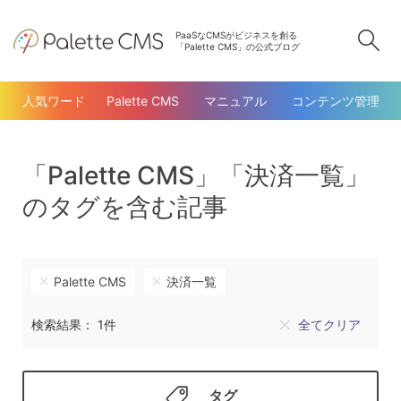
PaaSなCMSがビジネスを創る
検
「Palette CMS」の公式ブログ
人気ワード
Palette CMS
マニュアル
コンテンツ管理
「Palette CMS」「決済一覧」
のタグを含む記事
Palette CMS
決済一覧
検索結果： 1件
全てクリア
タグ