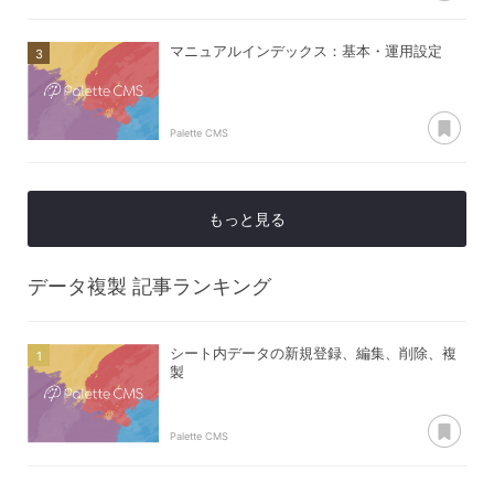
マニュアルインデックス：基本・運用設定
あ
Palette CMS
もっと見る
データ複製
記事ランキング
シート内データの新規登録、編集、削除、複
製
あ
Palette CMS