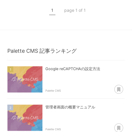
データ新規登録
1
page 1 of 1
データ編集
データ削除
データ複製
Palette CMS
記事ランキング
Google reCAPTCHAの設定方法
あ
Palette CMS
管理者画面の概要マニュアル
あ
Palette CMS