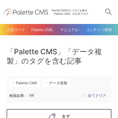
PaaSなCMSがビジネスを創る
検
「Palette CMS」の公式ブログ
人気ワード
Palette CMS
マニュアル
コンテンツ管理
「Palette CMS」「データ複
製」のタグを含む記事
Palette CMS
データ複製
検索結果： 1件
全てクリア
タグ