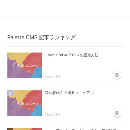
Palette CMS
記事ランキング
Google reCAPTCHAの設定方法
あ
Palette CMS
管理者画面の概要マニュアル
あ
Palette CMS