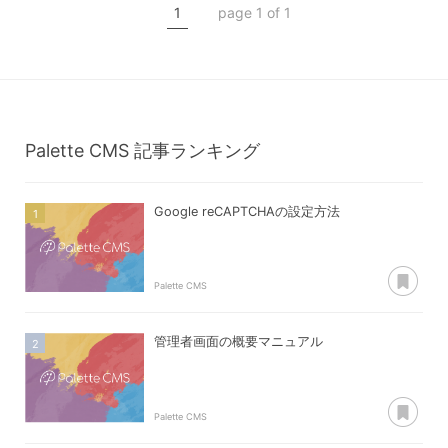
1
page 1 of 1
Palette CMS
記事ランキング
Google reCAPTCHAの設定方法
あ
Palette CMS
管理者画面の概要マニュアル
あ
Palette CMS