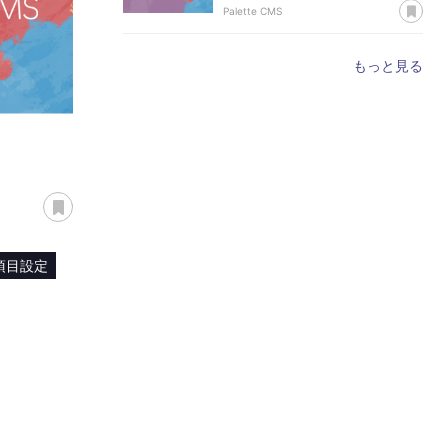
あ
Palette CMS
もっと見る
あとで読む
項目設定