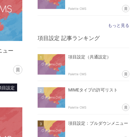
あ
Palette CMS
もっと見る
項目設定
記事ランキング
ニュー
項目設定（共通設定）
あとで読む
あ
Palette CMS
項目設定
MIMEタイプの許可リスト
あ
Palette CMS
項目設定：プルダウンメニュー