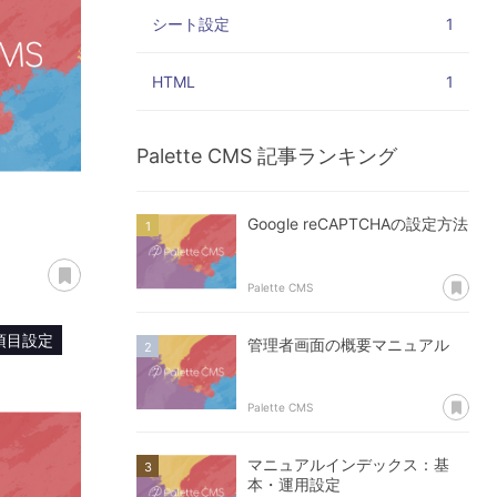
シート設定
1
HTML
1
Palette CMS
記事ランキング
Google reCAPTCHAの設定方法
あとで読む
あ
Palette CMS
項目設定
管理者画面の概要マニュアル
あ
Palette CMS
マニュアルインデックス：基
本・運用設定