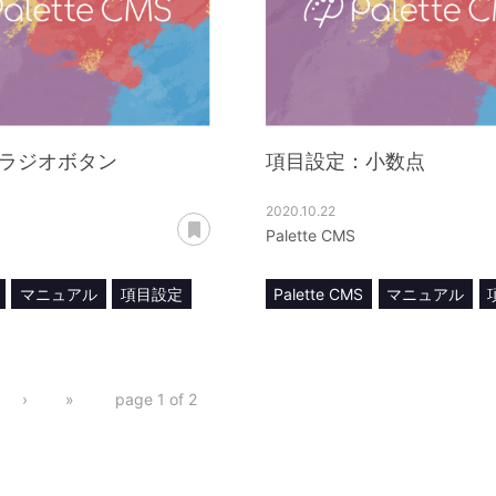
ラジオボタン
項目設定：小数点
2020.10.22
あとで読む
Palette CMS
マニュアル
項目設定
Palette CMS
マニュアル
ン
小数点
›
»
page 1 of 2