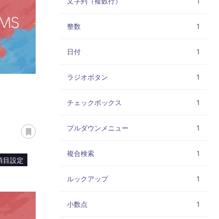
文字列（複数行）
1
整数
1
日付
1
ラジオボタン
1
チェックボックス
1
あとで読む
プルダウンメニュー
1
複合検索
1
項目設定
ルックアップ
1
小数点
1