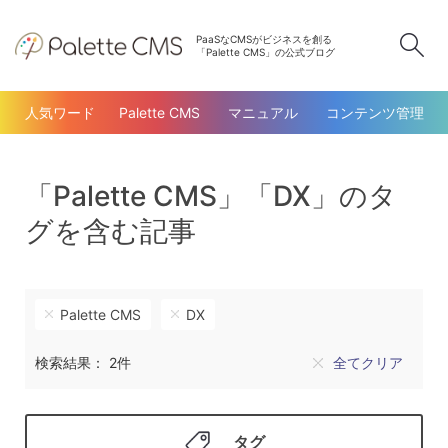
PaaSなCMSがビジネスを創る
検
「Palette CMS」の公式ブログ
人気ワード
Palette CMS
マニュアル
コンテンツ管理
「Palette CMS」「DX」のタ
グを含む記事
Palette CMS
DX
検索結果： 2件
全てクリア
タグ