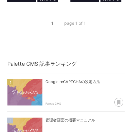
DX
Web Designing
CMS
DX
ヘッドレス
1
page 1 of 1
メディア掲載
Palette CMS
記事ランキング
Google reCAPTCHAの設定方法
あ
Palette CMS
管理者画面の概要マニュアル