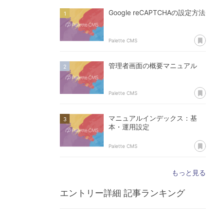
Google reCAPTCHAの設定方法
あ
Palette CMS
管理者画面の概要マニュアル
あ
Palette CMS
マニュアルインデックス：基
本・運用設定
あ
Palette CMS
もっと見る
エントリー詳細
記事ランキング