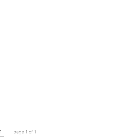
1
page 1 of 1