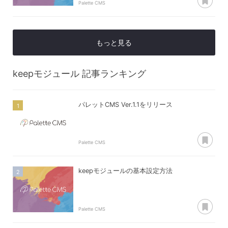
Palette CMS
もっと見る
keepモジュール
記事ランキング
パレットCMS Ver.1.1をリリース
あ
Palette CMS
keepモジュールの基本設定方法
あ
Palette CMS