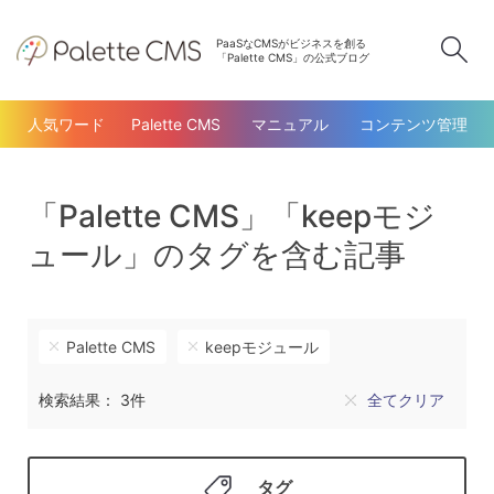
PaaSなCMSがビジネスを創る
検
「Palette CMS」の公式ブログ
人気ワード
Palette CMS
マニュアル
コンテンツ管理
「Palette CMS」「keepモジ
ュール」のタグを含む記事
Palette CMS
keepモジュール
検索結果： 3件
全てクリア
タグ