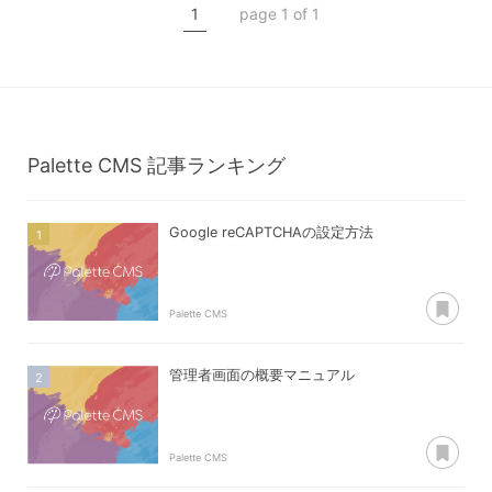
1
page 1 of 1
コンテンツタイプ【keep】
キープ一覧
Palette CMS
記事ランキング
Google reCAPTCHAの設定方法
あ
Palette CMS
管理者画面の概要マニュアル
あ
Palette CMS