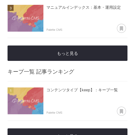
マニュアルインデックス：基本・運用設定
あ
Palette CMS
もっと見る
キープ一覧
記事ランキング
コンテンツタイプ【keep】：キープ一覧
あ
Palette CMS