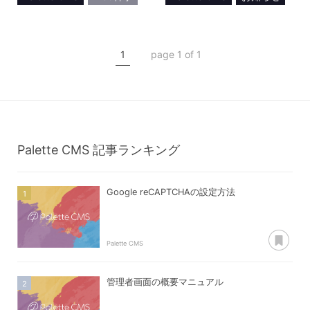
メディア掲載
お知らせ
Web Designing
CMS
DX
ヘッドレス
1
page 1 of 1
メディア掲載
Palette CMS
記事ランキング
Google reCAPTCHAの設定方法
あ
Palette CMS
管理者画面の概要マニュアル