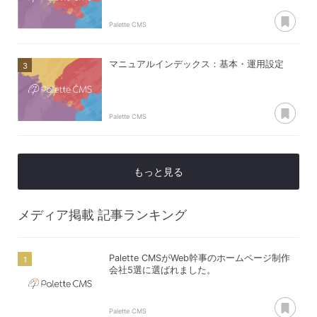
あ
Palette CMS
マニュアルインデックス：基本・運用設定
あ
Palette CMS
もっと見る
メディア掲載
記事ランキング
Palette CMSがWeb幹事のホームページ制作
会社5選に選ばれました。
あ
Palette CMS