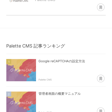
あ
Palette CMS
記事ランキング
Google reCAPTCHAの設定方法
あ
Palette CMS
管理者画面の概要マニュアル
あ