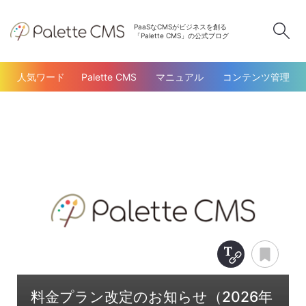
PaaSなCMSがビジネスを創る
検
「Palette CMS」の公式ブログ
人気ワード
Palette CMS
マニュアル
コンテンツ管理
Copy Title &
あと
料金プラン改定のお知らせ（2026年