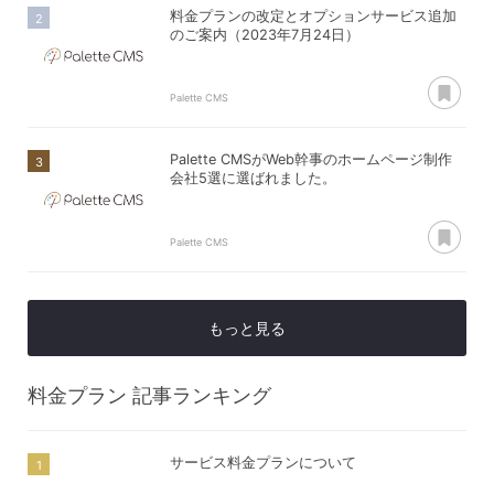
料金プランの改定とオプションサービス追加
のご案内（2023年7月24日）
あ
Palette CMS
Palette CMSがWeb幹事のホームページ制作
会社5選に選ばれました。
あ
Palette CMS
もっと見る
料金プラン
記事ランキング
サービス料金プランについて