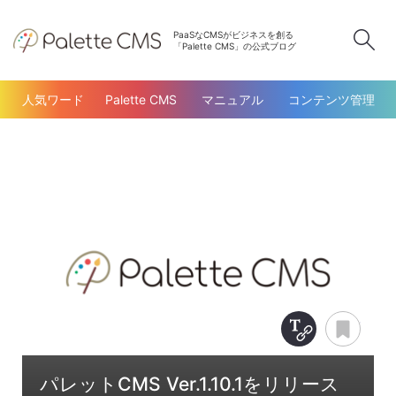
PaaSなCMSがビジネスを創る
検
「Palette CMS」の公式ブログ
人気ワード
Palette CMS
マニュアル
コンテンツ管理
Copy Title &
あと
パレットCMS Ver.1.10.1をリリース