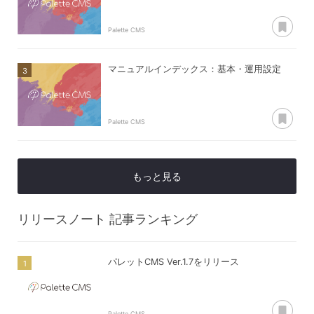
あ
Palette CMS
マニュアルインデックス：基本・運用設定
あ
Palette CMS
もっと見る
リリースノート
記事ランキング
パレットCMS Ver.1.7をリリース
あ
Palette CMS