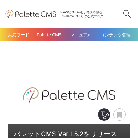
PaaSなCMSがビジネスを創る
検
「Palette CMS」の公式ブログ
人気ワード
Palette CMS
マニュアル
コンテンツ管理
Copy Title &
あと
パレットCMS Ver.1.5.2をリリース