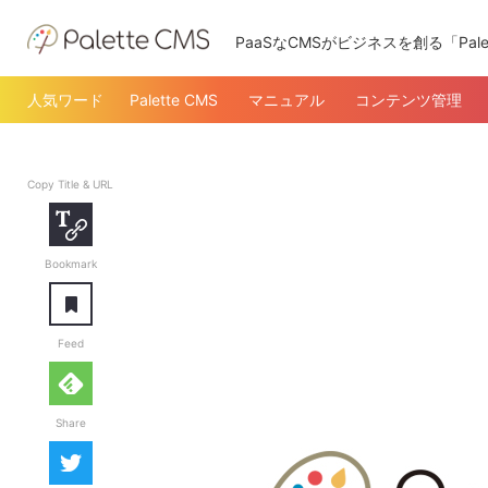
PaaSなCMSがビジネスを創る「Pale
人気ワード
Palette CMS
マニュアル
コンテンツ管理
Copy Title & URL
Copy Title & URL
Bookmark
あとで読む
Feed
feedly
Share
Twitter