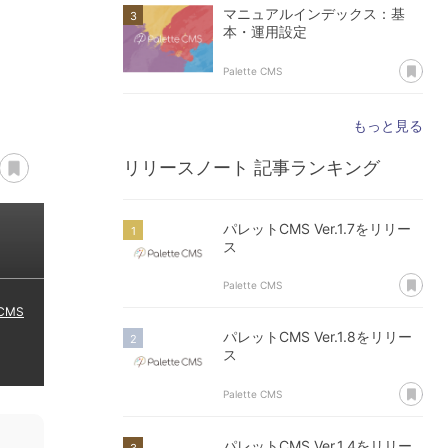
マニュアルインデックス：基
本・運用設定
あ
Palette CMS
もっと見る
opy Title & URL
あとで読む
リリースノート
記事ランキング
パレットCMS Ver.1.7をリリー
ス
あ
Palette CMS
 CMS
パレットCMS Ver.1.8をリリー
ス
あ
Palette CMS
パレットCMS Ver.1.4をリリー