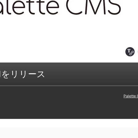
C
9.1をリリース
Palette