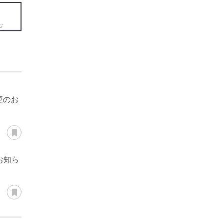
む
更のお
あとで読む
お知ら
あとで読む