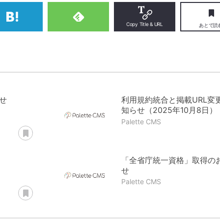
hatena
feedly
Copy Title & URL
あとで読
せ
利用規約統合と掲載URL変
知らせ（2025年10月8日）
Palette CMS
あとで読む
「全省庁統一資格」取得の
せ
Palette CMS
あとで読む