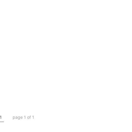
1
page 1 of 1