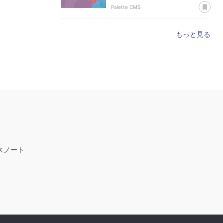
あ
Palette CMS
もっと見る
スノート