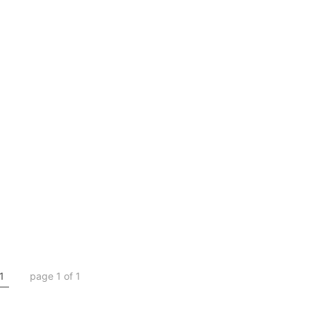
1
page 1 of 1