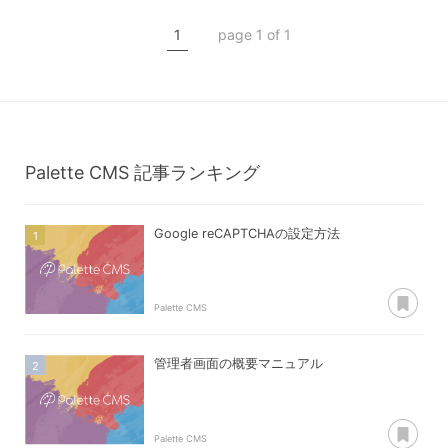
データ新規登録
1
page 1 of 1
データ編集
データ削除
データ複製
Palette CMS
記事ランキング
Google reCAPTCHAの設定方法
あ
Palette CMS
管理者画面の概要マニュアル
あ
Palette CMS