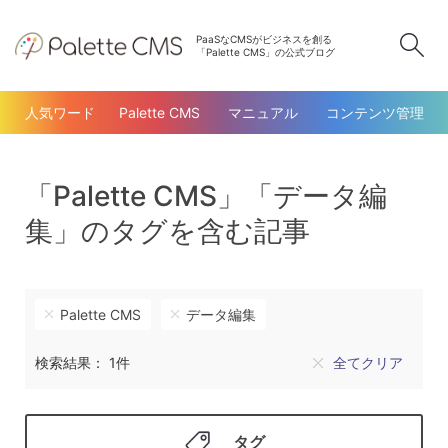
PaaSなCMSがビジネスを創る
検
「Palette CMS」の公式ブログ
人気ワード
Palette CMS
マニュアル
コンテンツ管理
「Palette CMS」「データ編
集」のタグを含む記事
Palette CMS
データ編集
検索結果： 1件
全てクリア
タグ