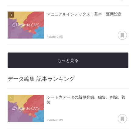
マニュアルインデックス：基本・運用設定
あ
Palette CMS
もっと見る
データ編集
記事ランキング
シート内データの新規登録、編集、削除、複
製
あ
Palette CMS