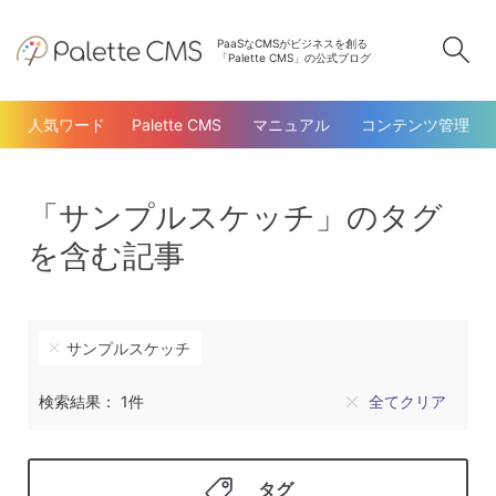
PaaSなCMSがビジネスを創る
検
「Palette CMS」の公式ブログ
人気ワード
Palette CMS
マニュアル
コンテンツ管理
「サンプルスケッチ」のタグ
を含む記事
サンプルスケッチ
検索結果： 1件
全てクリア
タグ