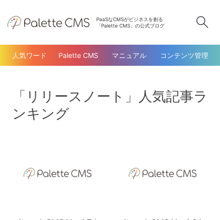
PaaSなCMSがビジネスを創る
検
「Palette CMS」の公式ブログ
人気ワード
Palette CMS
マニュアル
コンテンツ管理
「リリースノート」人気記事ラ
ンキング