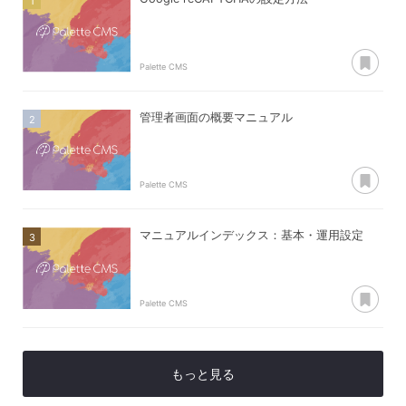
あ
Palette CMS
管理者画面の概要マニュアル
あ
Palette CMS
マニュアルインデックス：基本・運用設定
あ
Palette CMS
もっと見る