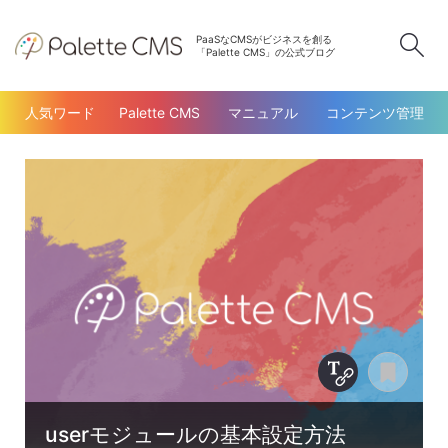
PaaSなCMSがビジネスを創る
検
「Palette CMS」の公式ブログ
人気ワード
Palette CMS
マニュアル
コンテンツ管理
Copy Title &
あと
userモジュールの基本設定方法