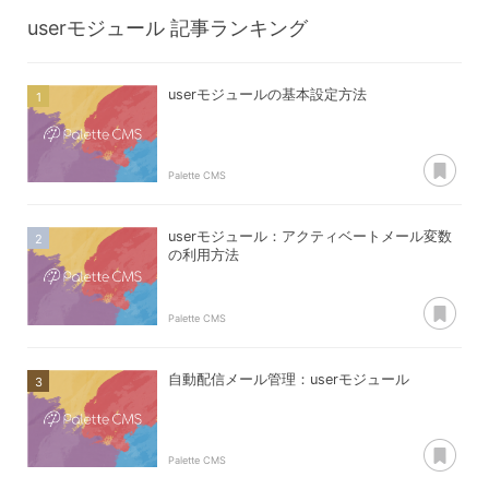
userモジュール
記事ランキング
userモジュールの基本設定方法
あ
Palette CMS
userモジュール：アクティベートメール変数
の利用方法
あ
Palette CMS
自動配信メール管理：userモジュール
あ
Palette CMS