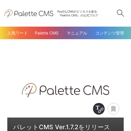
PaaSなCMSがビジネスを創る
検
「Palette CMS」の公式ブログ
人気ワード
Palette CMS
マニュアル
コンテンツ管理
Copy Title &
あと
パレットCMS Ver.1.7.2をリリース