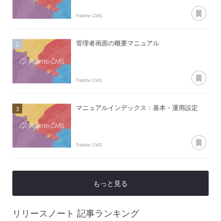
あ
Palette CMS
管理者画面の概要マニュアル
あ
Palette CMS
マニュアルインデックス：基本・運用設定
あ
Palette CMS
もっと見る
リリースノート
記事ランキング