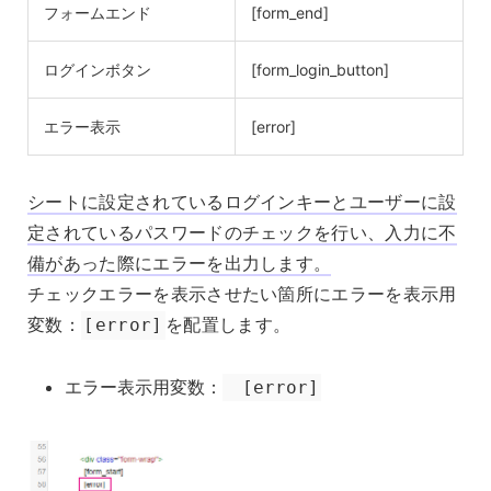
フォームエンド
[form_end]
ログインボタン
[form_login_button]
エラー表示
[error]
シートに設定されているログインキーとユーザーに設
定されているパスワードのチェックを行い、入力に不
備があった際にエラーを出力します。
チェックエラーを表示させたい箇所にエラーを表示用
変数：
を配置します。
[error]
エラー表示用変数：
[error]