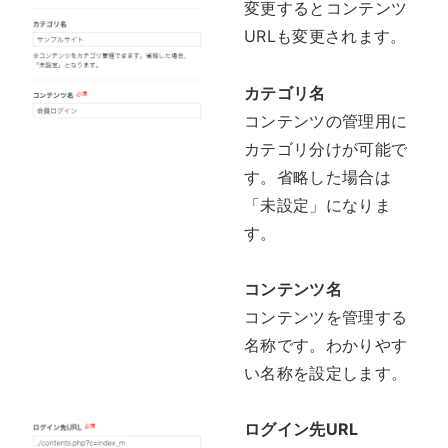
変更するとコンテンツ
URLも変更されます。
カテゴリ名
コンテンツの管理用に
カテゴリ分けが可能で
す。省略した場合は
「未設定」になりま
す。
コンテンツ名
コンテンツを管理する
名称です。わかりやす
い名称を設定します。
ログイン先URL