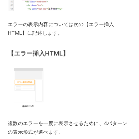
エラーの表示内容については次の【エラー挿入
HTML】に記述します。
【エラー挿入HTML】
複数のエラーを一度に表示させるために、4パターン
の表示形式が選べます。