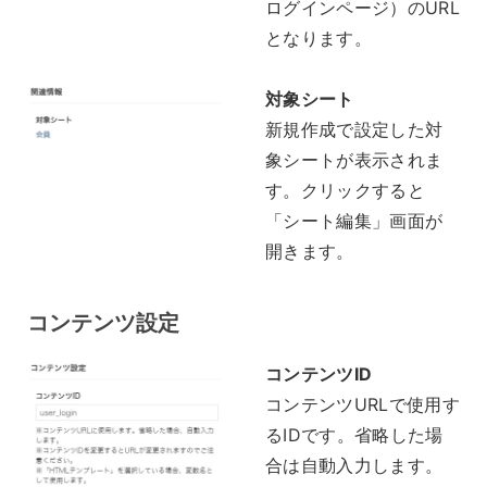
ログインページ）のURL
となります。
対象シート
新規作成で設定した対
象シートが表示されま
す。クリックすると
「シート編集」画面が
開きます。
コンテンツ設定
コンテンツID
コンテンツURLで使用す
るIDです。省略した場
合は自動入力します。