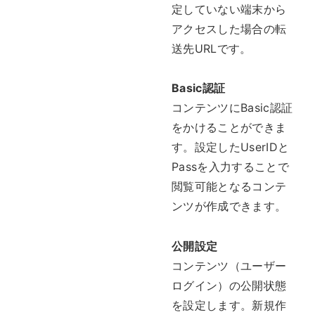
定していない端末から
アクセスした場合の転
送先URLです。
Basic認証
コンテンツにBasic認証
をかけることができま
す。設定したUserIDと
Passを入力することで
閲覧可能となるコンテ
ンツが作成できます。
公開設定
コンテンツ（ユーザー
ログイン）の公開状態
を設定します。新規作