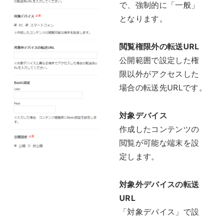
で、強制的に「一般」
となります。
閲覧権限外の転送URL
公開範囲で設定した権
限以外がアクセスした
場合の転送先URLです。
対象デバイス
作成したコンテンツの
閲覧が可能な端末を設
定します。
対象外デバイスの転送
URL
「対象デバイス」で設