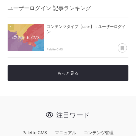
ユーザーログイン
記事ランキング
コンテンツタイプ【user】：ユーザーログイ
ン
あ
Palette CMS
もっと見る
注目ワード
Palette CMS
マニュアル
コンテンツ管理