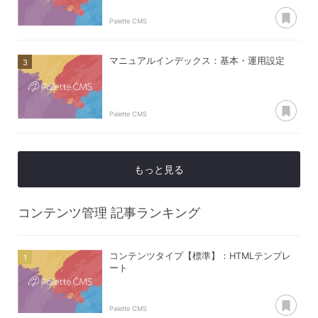
あ
Palette CMS
マニュアルインデックス：基本・運用設定
あ
Palette CMS
もっと見る
コンテンツ管理
記事ランキング
コンテンツタイプ【標準】：HTMLテンプレ
ート
あ
Palette CMS