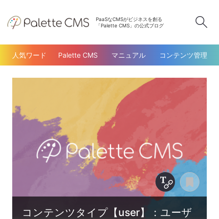
PaaSなCMSがビジネスを創る
検
「Palette CMS」の公式ブログ
人気ワード
Palette CMS
マニュアル
コンテンツ管理
Copy Title &
あと
コンテンツタイプ【user】：ユーザ