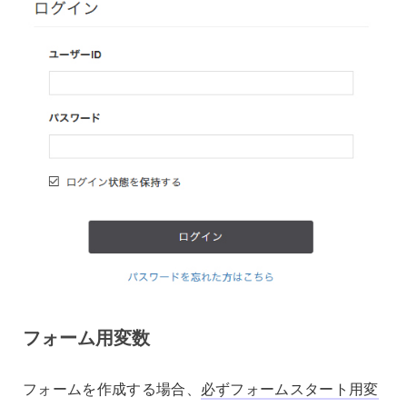
フォーム用変数
フォームを作成する場合、
必ずフォームスタート用変