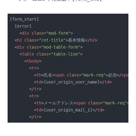
[form_start]

  [error]

<
div
class
=
"mod-form"
>
<
h2
class
=
"cnt-title"
>
基本情報
</
h2
>
<
div
class
=
"mod-table-form"
>
<
table
class
=
"table-line"
>
<
tbody
>
<
tr
>
<
th
>
氏名
<
span
class
=
"mark-req"
>
必須
</
span
>
<
<
td
>
[user_origin_user_name]
</
td
>
</
tr
>
<
tr
>
<
th
>
メールアドレス
<
span
class
=
"mark-req"
>
必
<
td
>
[user_origin_mail_1]
</
td
>
</
tr
>