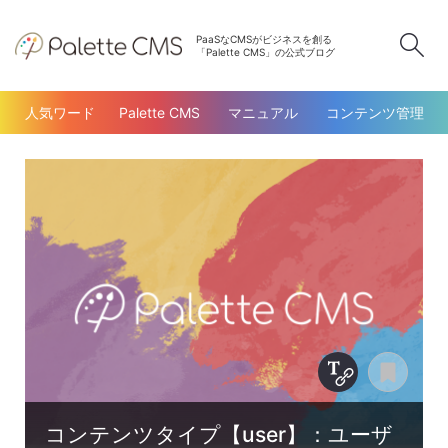
PaaSなCMSがビジネスを創る
検
「Palette CMS」の公式ブログ
人気ワード
Palette CMS
マニュアル
コンテンツ管理
Copy Title &
あと
コンテンツタイプ【user】：ユーザ