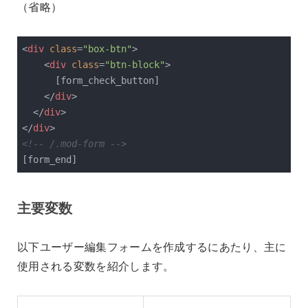
（省略）
<
div
class
=
"box-btn"
>
<
div
class
=
"btn-block"
>
      [form_check_button]

</
div
>
</
div
>
</
div
>
<!-- /.mod-form -->
[form_end]
主要変数
以下ユーザー編集フォームを作成するにあたり、主に
使用される変数を紹介します。