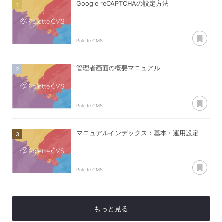
Google reCAPTCHAの設定方法
あ
Palette CMS
管理者画面の概要マニュアル
あ
Palette CMS
マニュアルインデックス：基本・運用設定
あ
Palette CMS
もっと見る