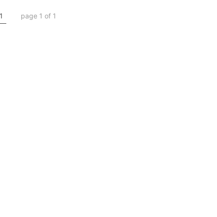
1
page 1 of 1