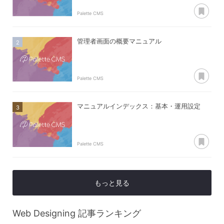
あ
Palette CMS
管理者画面の概要マニュアル
あ
Palette CMS
マニュアルインデックス：基本・運用設定
あ
Palette CMS
もっと見る
Web Designing
記事ランキング