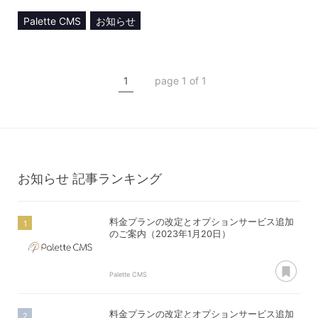
Palette CMS
お知らせ
Web Designing
CMS
DX
ヘッドレス
1
page 1 of 1
メディア掲載
お知らせ
記事ランキング
料金プランの改定とオプションサービス追加
のご案内（2023年1月20日）
あ
Palette CMS
料金プランの改定とオプションサービス追加