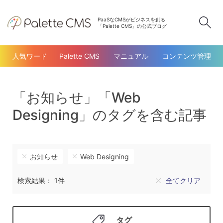
PaaSなCMSがビジネスを創る
検
「Palette CMS」の公式ブログ
人気ワード
Palette CMS
マニュアル
コンテンツ管理
「お知らせ」「Web
Designing」のタグを含む記事
お知らせ
Web Designing
検索結果： 1件
全てクリア
タグ