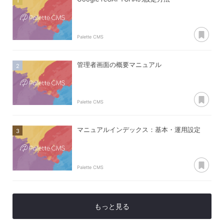
あ
Palette CMS
管理者画面の概要マニュアル
あ
Palette CMS
マニュアルインデックス：基本・運用設定
あ
Palette CMS
もっと見る