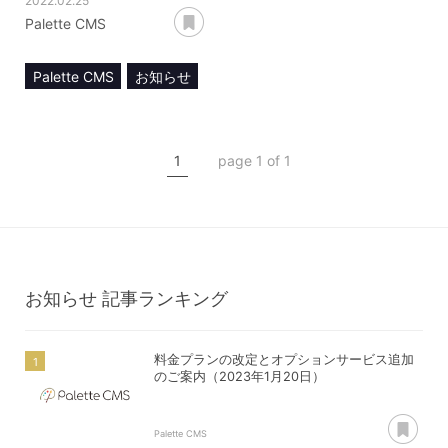
2022.02.25
あとで読む
Palette CMS
Palette CMS
お知らせ
Web Designing
CMS
DX
ヘッドレス
1
page 1 of 1
メディア掲載
お知らせ
記事ランキング
料金プランの改定とオプションサービス追加
のご案内（2023年1月20日）
あ
Palette CMS