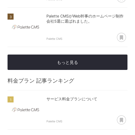
Palette CMSがWeb幹事のホームページ制作
会社5選に選ばれました。
あ
Palette CMS
もっと見る
料金プラン
記事ランキング
サービス料金プランについて
あ
Palette CMS