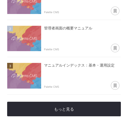
あ
Palette CMS
管理者画面の概要マニュアル
あ
Palette CMS
マニュアルインデックス：基本・運用設定
あ
Palette CMS
もっと見る