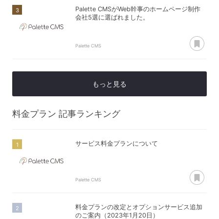
Palette CMSがWeb幹事のホームページ制作
会社5選に選ばれました。
あ
Palette CMS
もっと見る
料金プラン
記事ランキング
サービス料金プランについて
あ
Palette CMS
料金プランの改定とオプションサービス追加
のご案内（2023年1月20日）