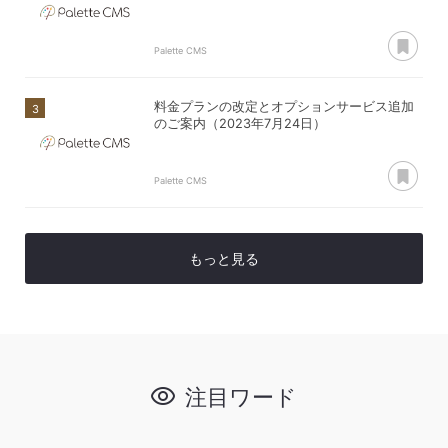
あ
Palette CMS
料金プランの改定とオプションサービス追加
のご案内（2023年7月24日）
あ
Palette CMS
もっと見る
注目ワード