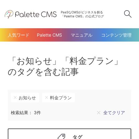
PaaSなCMSがビジネスを創る
検
「Palette CMS」の公式ブログ
人気ワード
Palette CMS
マニュアル
コンテンツ管理
「お知らせ」「料金プラン」
のタグを含む記事
お知らせ
料金プラン
検索結果： 3件
全てクリア
タグ