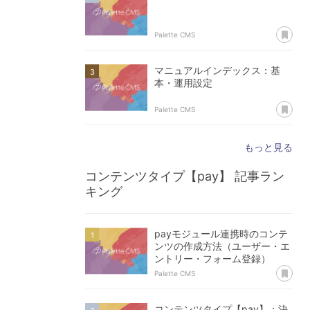
あ
Palette CMS
マニュアルインデックス：基
本・運用設定
あ
Palette CMS
もっと見る
コンテンツタイプ【pay】
記事ラン
キング
payモジュール連携時のコンテ
ンツの作成方法（ユーザー・エ
ントリー・フォーム登録）
あ
Palette CMS
コンテンツタイプ【pay】：決