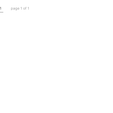
1
page 1 of 1