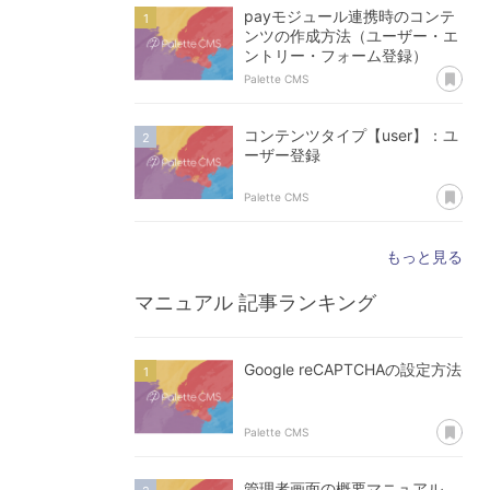
payモジュール連携時のコンテ
ンツの作成方法（ユーザー・エ
ントリー・フォーム登録）
あ
Palette CMS
コンテンツタイプ【user】：ユ
ーザー登録
あ
Palette CMS
もっと見る
マニュアル
記事ランキング
Google reCAPTCHAの設定方法
あ
Palette CMS
管理者画面の概要マニュアル