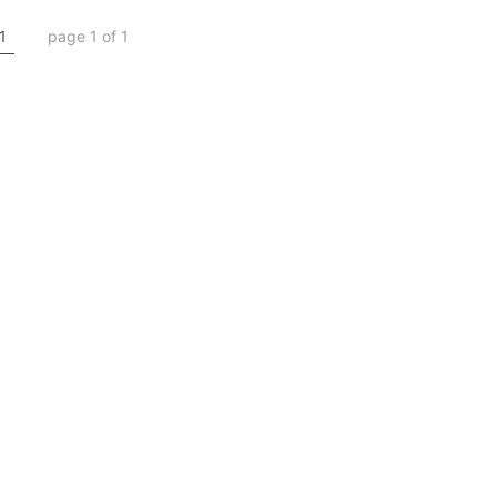
1
page 1 of 1