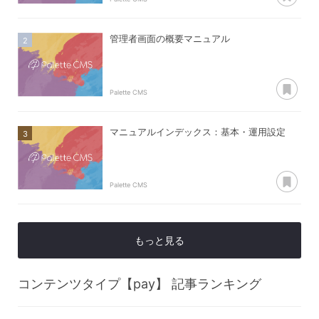
管理者画面の概要マニュアル
あ
Palette CMS
マニュアルインデックス：基本・運用設定
あ
Palette CMS
もっと見る
コンテンツタイプ【pay】
記事ランキング