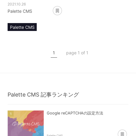
2021.10.26
あとで読む
Palette CMS
Palette CMS
マニュアル
コンテンツ管理
1
page 1 of 1
コンテンツタイプ【pay】
ユーザー登録
エントリー登録
フォーム登録
Palette CMS
記事ランキング
Google reCAPTCHAの設定方法
あ
Palette CMS