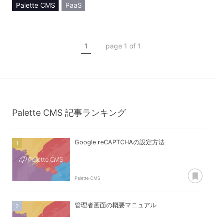
Palette CMS
PaaS
SaaS
CMS
アプリケーション
1
page 1 of 1
Palette CMS
記事ランキング
Google reCAPTCHAの設定方法
あ
Palette CMS
管理者画面の概要マニュアル