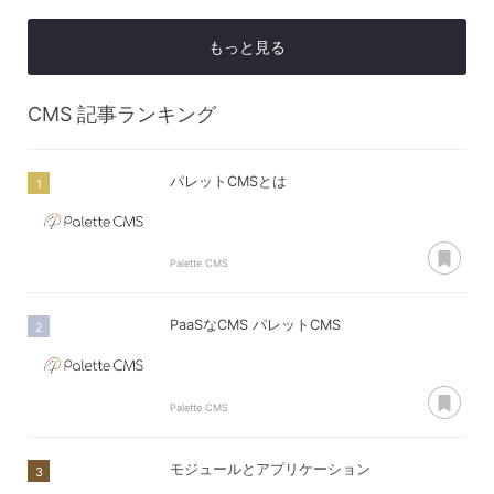
もっと見る
CMS
記事ランキング
パレットCMSとは
あ
Palette CMS
PaaSなCMS パレットCMS
あ
Palette CMS
モジュールとアプリケーション