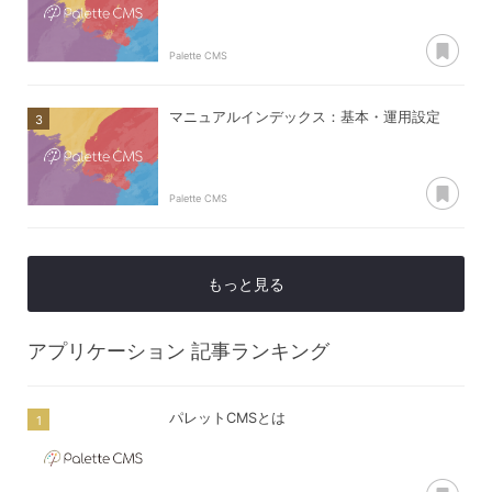
あ
Palette CMS
マニュアルインデックス：基本・運用設定
あ
Palette CMS
もっと見る
アプリケーション
記事ランキング
パレットCMSとは
あ