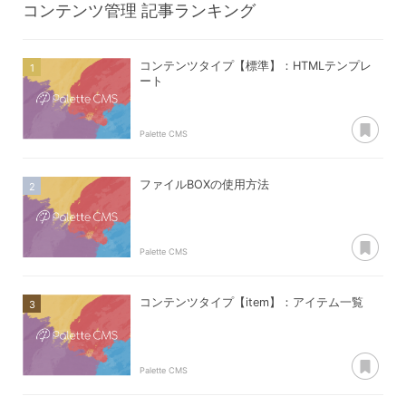
コンテンツ管理
記事ランキング
コンテンツタイプ【標準】：HTMLテンプレ
ート
あ
Palette CMS
ファイルBOXの使用方法
あ
Palette CMS
コンテンツタイプ【item】：アイテム一覧
あ
Palette CMS