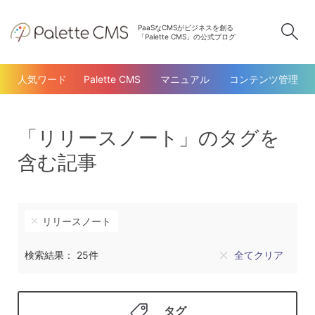
PaaSなCMSがビジネスを創る
検
「Palette CMS」の公式ブログ
人気ワード
Palette CMS
マニュアル
コンテンツ管理
「リリースノート」のタグを
含む記事
リリースノート
検索結果： 25件
全てクリア
タグ