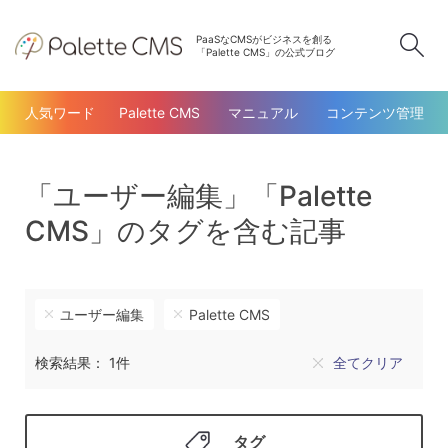
PaaSなCMSがビジネスを創る
検
「Palette CMS」の公式ブログ
人気ワード
Palette CMS
マニュアル
コンテンツ管理
「ユーザー編集」「Palette
CMS」のタグを含む記事
ユーザー編集
Palette CMS
検索結果： 1件
全てクリア
タグ