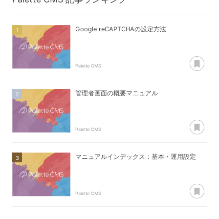
Google reCAPTCHAの設定方法
あ
Palette CMS
管理者画面の概要マニュアル
あ
Palette CMS
マニュアルインデックス：基本・運用設定
あ
Palette CMS