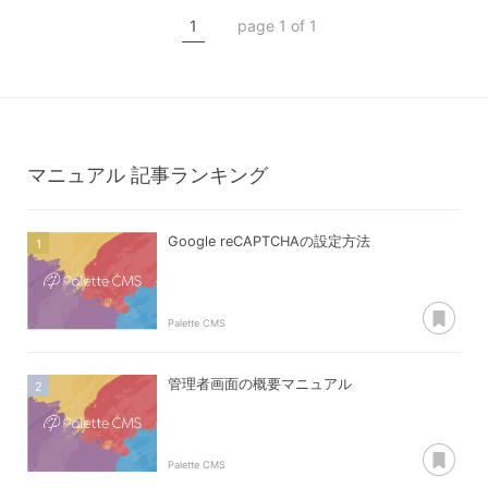
userモジュール
1
page 1 of 1
マニュアル
記事ランキング
Google reCAPTCHAの設定方法
あ
Palette CMS
管理者画面の概要マニュアル
あ
Palette CMS