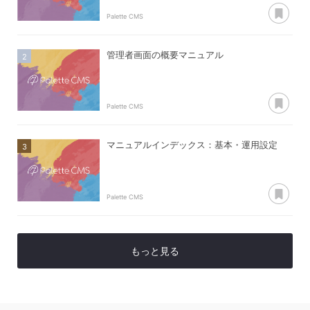
あ
Palette CMS
管理者画面の概要マニュアル
あ
Palette CMS
マニュアルインデックス：基本・運用設定
あ
Palette CMS
もっと見る