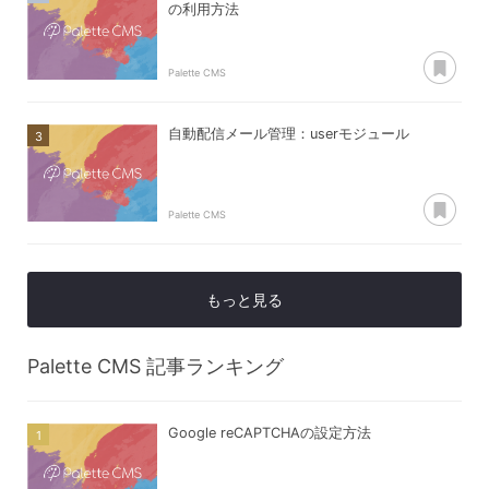
の利用方法
あ
Palette CMS
自動配信メール管理：userモジュール
あ
Palette CMS
もっと見る
Palette CMS
記事ランキング
Google reCAPTCHAの設定方法