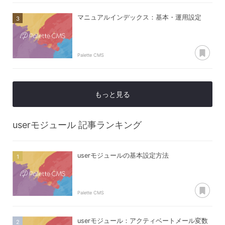
マニュアルインデックス：基本・運用設定
あ
Palette CMS
もっと見る
userモジュール
記事ランキング
userモジュールの基本設定方法
あ
Palette CMS
userモジュール：アクティベートメール変数