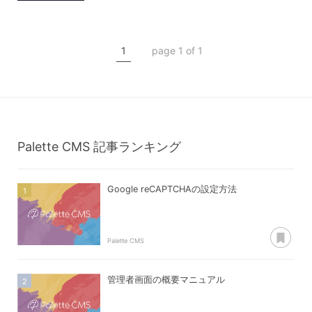
マニュアル
運用管理
CSVインポート
1
page 1 of 1
CSVダウンロード
外部連携
Palette CMS
記事ランキング
Google reCAPTCHAの設定方法
あ
Palette CMS
管理者画面の概要マニュアル