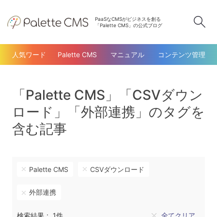
PaaSなCMSがビジネスを創る
検
「Palette CMS」の公式ブログ
人気ワード
Palette CMS
マニュアル
コンテンツ管理
「Palette CMS」「CSVダウン
ロード」「外部連携」のタグを
含む記事
Palette CMS
CSVダウンロード
外部連携
検索結果： 1件
全てクリア