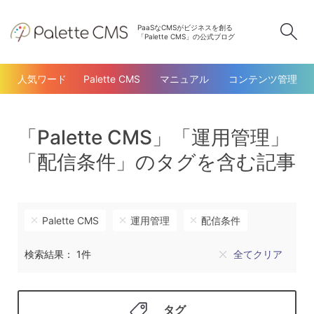
PaaSなCMSがビジネスを創る
検
「Palette CMS」の公式ブログ
人気ワード
Palette CMS
マニュアル
コンテンツ管理
「Palette CMS」「運用管理」
「配信条件」のタグを含む記事
Palette CMS
運用管理
配信条件
検索結果： 1件
全てクリア
タグ