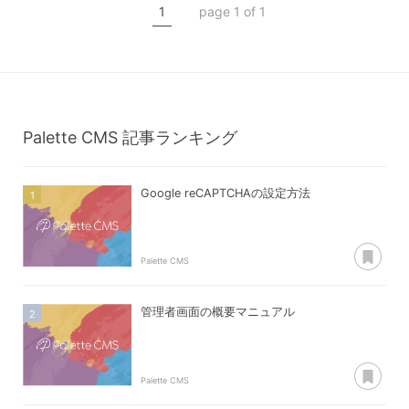
1
page 1 of 1
配信条件
Palette CMS
記事ランキング
Google reCAPTCHAの設定方法
あ
Palette CMS
管理者画面の概要マニュアル
あ
Palette CMS