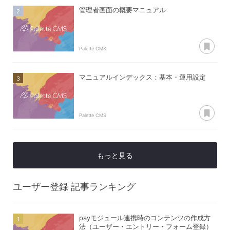
管理者画面の概要マニュアル
あ
Palette CMS
マニュアルインデックス：基本・運用設定
あ
Palette CMS
もっと見る
ユーザー登録
記事ランキング
payモジュール連携時のコンテンツの作成方
法（ユーザー・エントリー・フォーム登録）