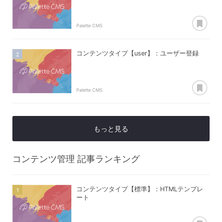
あ
Palette CMS
コンテンツタイプ【user】：ユーザー登録
あ
Palette CMS
もっと見る
コンテンツ管理
記事ランキング
コンテンツタイプ【標準】：HTMLテンプレ
ート
あ