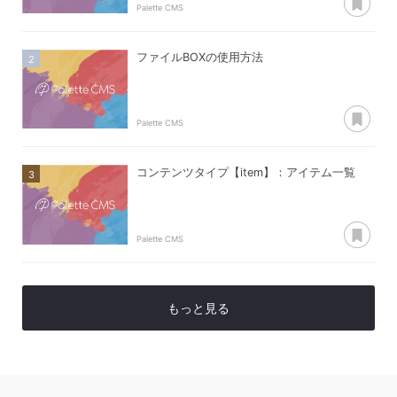
Palette CMS
ファイルBOXの使用方法
あ
Palette CMS
コンテンツタイプ【item】：アイテム一覧
あ
Palette CMS
もっと見る