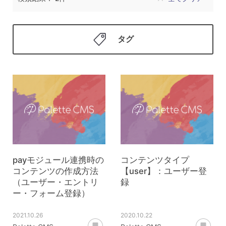
タグ
payモジュール連携時の
コンテンツタイプ
コンテンツの作成方法
【user】：ユーザー登
（ユーザー・エントリ
録
ー・フォーム登録）
2021.10.26
2020.10.22
あとで読む
あ