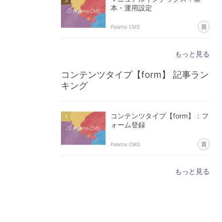
本・運用設定
あ
Palette CMS
もっと見る
コンテンツタイプ【form】
記事ラン
キング
コンテンツタイプ【form】：フ
ォーム登録
あ
Palette CMS
もっと見る