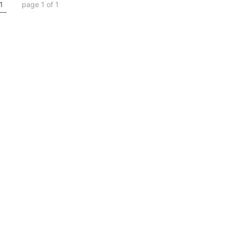
1
page 1 of 1