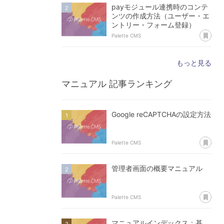
payモジュール連携時のコンテ
ンツの作成方法（ユーザー・エ
ントリー・フォーム登録）
あ
Palette CMS
もっと見る
マニュアル
記事ランキング
Google reCAPTCHAの設定方法
あ
Palette CMS
管理者画面の概要マニュアル
あ
Palette CMS
マニュアルインデックス：基