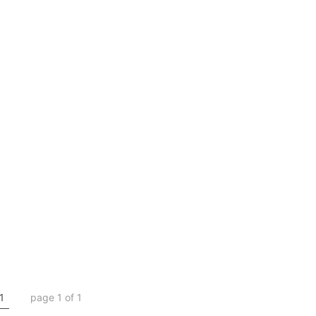
1
page 1 of 1