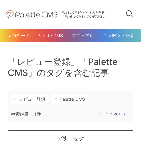
PaaSなCMSがビジネスを創る
検
「Palette CMS」の公式ブログ
人気ワード
Palette CMS
マニュアル
コンテンツ管理
「レビュー登録」「Palette
CMS」のタグを含む記事
レビュー登録
Palette CMS
検索結果： 1件
全てクリア
タグ