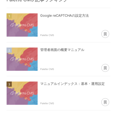
Google reCAPTCHAの設定方法
あ
Palette CMS
管理者画面の概要マニュアル
あ
Palette CMS
マニュアルインデックス：基本・運用設定
あ
Palette CMS