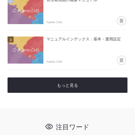
あ
Palette CMS
マニュアルインデックス：基本・運用設定
あ
Palette CMS
もっと見る
注目ワード