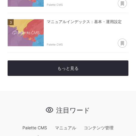
Palette CMS
マニュアルインデックス：基本・運用設定
あ
Palette CMS
もっと見る
注目ワード
Palette CMS
マニュアル
コンテンツ管理