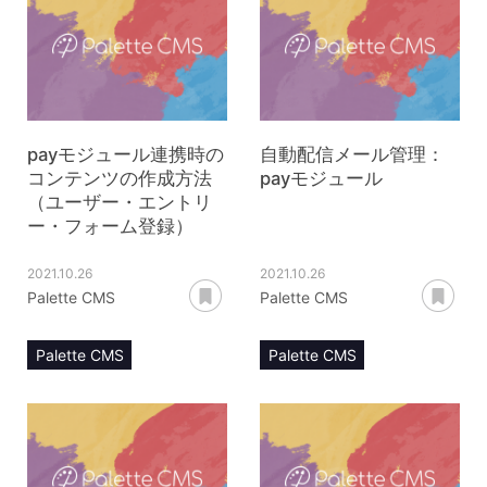
コンテンツタイプ【pay】
コンテンツタイプ【pay】
注文詳細
注文一覧
payモジュール連携時の
自動配信メール管理：
コンテンツの作成方法
payモジュール
（ユーザー・エントリ
ー・フォーム登録）
2021.10.26
2021.10.26
あとで読む
あ
Palette CMS
Palette CMS
Palette CMS
Palette CMS
マニュアル
マニュアル
コンテンツ管理
自動配信メール管理
コンテンツタイプ【pay】
payモジュール