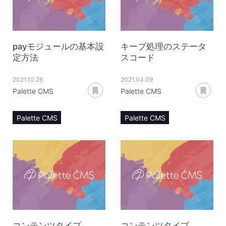
ユーザー登録
エントリー登録
フォーム登録
payモジュールの基本設
キープ処理のステータ
定方法
スコード
2021.10.26
2021.04.09
あとで読む
あ
Palette CMS
Palette CMS
Palette CMS
Palette CMS
マニュアル
マニュアル
payモジュール
keepモジュール
ステータスコード
キープJS
コンテンツタイプ
コンテンツタイプ