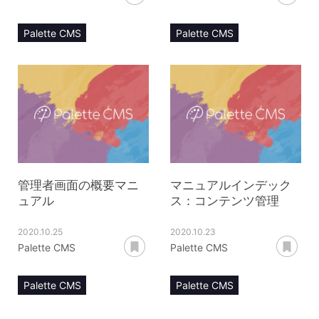
Palette CMS
Palette CMS
マニュアル
マニュアル
目次
keepモジュール
機能・設定
管理者画面の概要マニ
マニュアルインデック
ュアル
ス：コンテンツ管理
2020.10.25
2020.10.23
あとで読む
あ
Palette CMS
Palette CMS
Palette CMS
Palette CMS
マニュアル
管理画面
マニュアル
目次