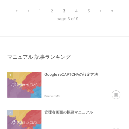
コンテンツ管理
«
‹
1
2
3
4
5
›
»
page 3 of 9
マニュアル
記事ランキング
Google reCAPTCHAの設定方法
あ
Palette CMS
管理者画面の概要マニュアル
あ