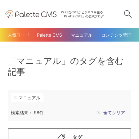
PaaSなCMSがビジネスを創る
検
「Palette CMS」の公式ブログ
人気ワード
Palette CMS
マニュアル
コンテンツ管理
「マニュアル」のタグを含む
記事
マニュアル
検索結果： 98件
全てクリア
タグ