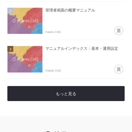
管理者画面の概要マニュアル
あ
Palette CMS
マニュアルインデックス：基本・運用設定
あ
Palette CMS
もっと見る