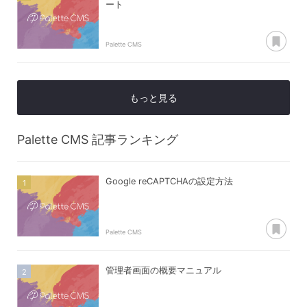
ート
あ
Palette CMS
もっと見る
Palette CMS
記事ランキング
Google reCAPTCHAの設定方法
あ
Palette CMS
管理者画面の概要マニュアル