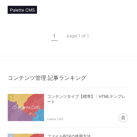
Palette CMS
マニュアル
コンテンツ管理
1
page 1 of 1
コンテンツタイプ【manager】
マネージャー詳細
コンテンツ管理
記事ランキング
コンテンツタイプ【標準】：HTMLテンプレ
ート
あ
Palette CMS
ファイルBOXの使用方法