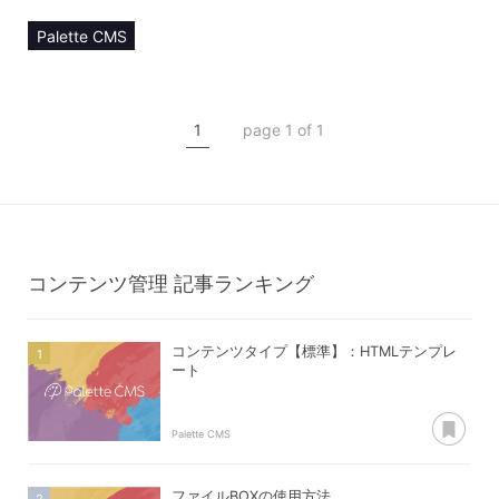
Palette CMS
マニュアル
コンテンツ管理
1
page 1 of 1
コンテンツタイプ【manager】
マネージャー登録
コンテンツ管理
記事ランキング
コンテンツタイプ【標準】：HTMLテンプレ
ート
あ
Palette CMS
ファイルBOXの使用方法