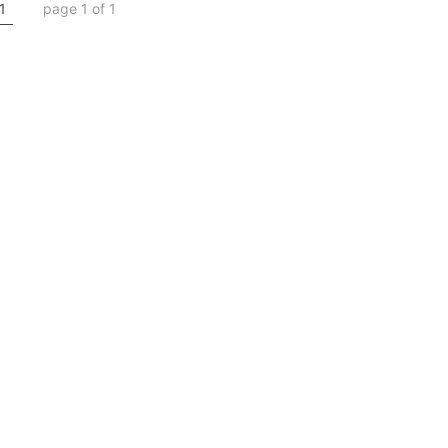
1
page 1 of 1