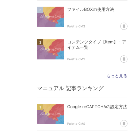
ファイルBOXの使用方法
あ
Palette CMS
コンテンツタイプ【item】：ア
イテム一覧
あ
Palette CMS
もっと見る
マニュアル
記事ランキング
Google reCAPTCHAの設定方法
あ
Palette CMS