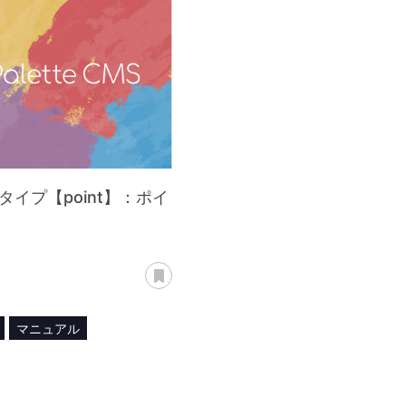
タイプ【point】：ポイ
あとで読む
マニュアル
管理
pointモジュール